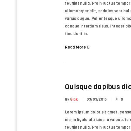
feugiat nulla. Proin luctus tempor 
LOGIN
ullamcorper elit, sodales vestibulu
varius augue. Pellentesque ullamc
Username or email address
*
congue interdum risus. Integer b
tincidunt in.
Read More
Password
*
LOG IN
Quisque dapibus di
LOST YOUR PASSWORD?
By
Blak
03/03/2015
0
Lorem ipsum dolor sit amet, consect
nisl in ligula ultricies, a vulputat
feugiat nulla. Proin luctus tempor 