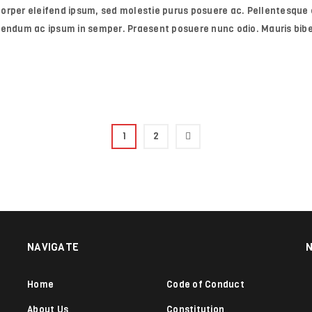
orper eleifend ipsum, sed molestie purus posuere ac. Pellentesque e
ibendum ac ipsum in semper. Praesent posuere nunc odio. Mauris bi
1
2
NAVIGATE
Home
Code of Conduct
About Us
Constitution