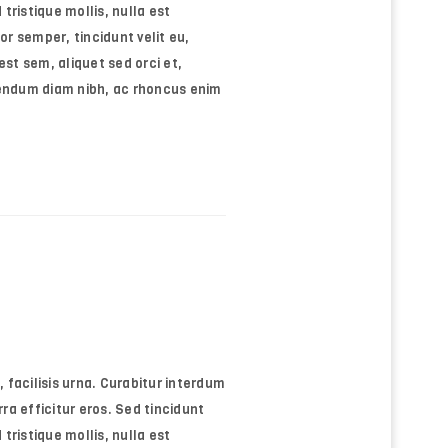
tristique mollis, nulla est
or semper, tincidunt velit eu,
st sem, aliquet sed orci et,
bendum diam nibh, ac rhoncus enim
ll be sent to your email address.
d to support your experience
anage access to your account, and
n our
privacy policy
.
, facilisis urna. Curabitur interdum
rra efficitur eros. Sed tincidunt
tristique mollis, nulla est