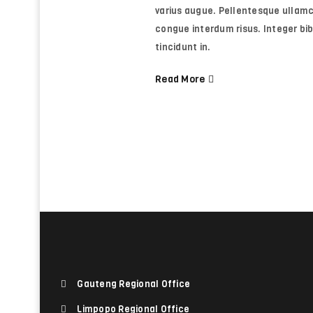
varius augue. Pellentesque ullamc
congue interdum risus. Integer b
tincidunt in.
Read More
Gauteng Regional Office
Limpopo Regional Office