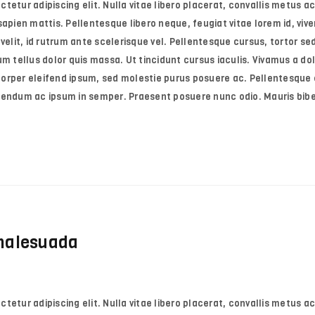
etur adipiscing elit. Nulla vitae libero placerat, convallis metus ac
e sapien mattis. Pellentesque libero neque, feugiat vitae lorem id, vive
velit, id rutrum ante scelerisque vel. Pellentesque cursus, tortor sed 
m tellus dolor quis massa. Ut tincidunt cursus iaculis. Vivamus a dol
orper eleifend ipsum, sed molestie purus posuere ac. Pellentesque e
ibendum ac ipsum in semper. Praesent posuere nunc odio. Mauris bi
 malesuada
etur adipiscing elit. Nulla vitae libero placerat, convallis metus ac