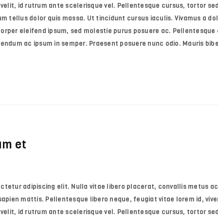
velit, id rutrum ante scelerisque vel. Pellentesque cursus, tortor sed 
REGISTER
m tellus dolor quis massa. Ut tincidunt cursus iaculis. Vivamus a dol
orper eleifend ipsum, sed molestie purus posuere ac. Pellentesque e
Email address
*
ibendum ac ipsum in semper. Praesent posuere nunc odio. Mauris bi
A link to set a new password wi
Your personal data will be use
throughout this website, to m
for other purposes described i
Remember me
am et
REGISTER
etur adipiscing elit. Nulla vitae libero placerat, convallis metus ac
e sapien mattis. Pellentesque libero neque, feugiat vitae lorem id, vive
velit, id rutrum ante scelerisque vel. Pellentesque cursus, tortor sed 