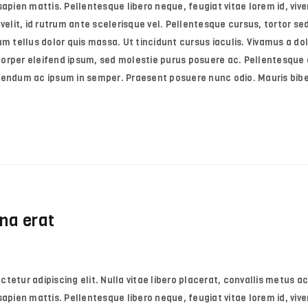
e sapien mattis. Pellentesque libero neque, feugiat vitae lorem id, vive
velit, id rutrum ante scelerisque vel. Pellentesque cursus, tortor sed 
m tellus dolor quis massa. Ut tincidunt cursus iaculis. Vivamus a dol
orper eleifend ipsum, sed molestie purus posuere ac. Pellentesque e
ibendum ac ipsum in semper. Praesent posuere nunc odio. Mauris bi
na erat
etur adipiscing elit. Nulla vitae libero placerat, convallis metus ac
e sapien mattis. Pellentesque libero neque, feugiat vitae lorem id, vive