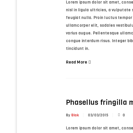
Lorem ipsum dolor sit amet, consect
nisl in ligula ultricies, a vulputat
feugiat nulla. Proin luctus tempor 
ullamcorper elit, sodales vestibulu
varius augue. Pellentesque ullamc
congue interdum risus. Integer b
tincidunt in.
Read More
Phasellus fringilla
By
Blak
03/03/2015
0
Lorem ipsum dolor sit amet, consect