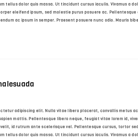
m tellus dolor quis massa. Ut tincidunt cursus iaculis. Vivamus a dol
orper eleifend ipsum, sed molestie purus posuere ac. Pellentesque e
ibendum ac ipsum in semper. Praesent posuere nunc odio. Mauris bi
 malesuada
etur adipiscing elit. Nulla vitae libero placerat, convallis metus ac
e sapien mattis. Pellentesque libero neque, feugiat vitae lorem id, vive
velit, id rutrum ante scelerisque vel. Pellentesque cursus, tortor sed 
m tellus dolor quis massa. Ut tincidunt cursus iaculis. Vivamus a dol