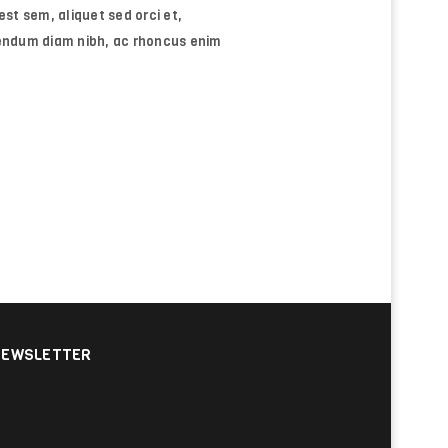
st sem, aliquet sed orci et,
bendum diam nibh, ac rhoncus enim
NEWSLETTER