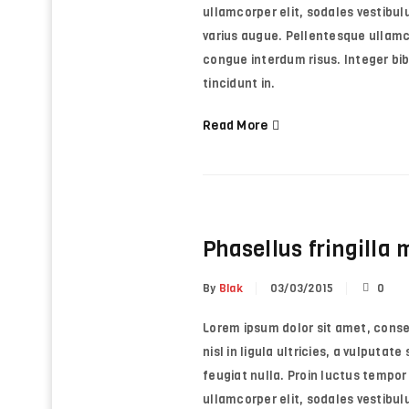
ullamcorper elit, sodales vestibulu
varius augue. Pellentesque ullamc
congue interdum risus. Integer b
tincidunt in.
Read More
Phasellus fringilla
By
Blak
03/03/2015
0
Lorem ipsum dolor sit amet, consect
nisl in ligula ultricies, a vulputat
feugiat nulla. Proin luctus tempor 
ullamcorper elit, sodales vestibulu